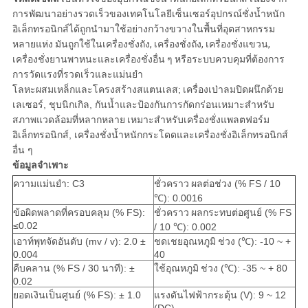
ส่วน
การพัฒนาอย่างรวดเร็วของเทคโนโลยีเซ็นเซอร์อุปกรณ์ชั่งน้ำหนัก
ตัว
อิเล็กทรอนิกส์ได้ถูกนำมาใช้อย่างกว้างขวางในพื้นที่อุตสาหกรรม
หลายแห่ง
มันถูกใช้ในเครื่องชั่งถัง, เครื่องชั่งถัง, เครื่องชั่งแขวน,
เครื่องชั่งยานพาหนะและเครื่องชั่งอื่น ๆ หรือระบบควบคุมที่ต้องการ
การวัดแรงที่รวดเร็วและแม่นยำ
โลหะผสมเหล็กและโครงสร้างสแตนเลส;
เครื่องเป่าลมปิดผนึกด้วย
เลเซอร์, ชุบนิกเกิล, กันน้ำและป้องกันการกัดกร่อนเหมาะสำหรับ
สภาพแวดล้อมที่หลากหลาย
เหมาะสำหรับเครื่องชั่งแพลตฟอร์ม
อิเล็กทรอนิกส์, เครื่องชั่งน้ำหนักกระโดดและเครื่องชั่งอิเล็กทรอนิกส์
อื่น ๆ
ข้อมูลจำเพาะ
ความแม่นยำ: C3
ชั่วคราว
ผลต่อช่วง (% FS / 10
℃): 0.0016
ข้อผิดพลาดที่ครอบคลุม (% FS):
ชั่วคราว
ผลกระทบต่อศูนย์ (% FS
≤0.02
/ 10 ℃): 0.002
เอาท์พุทจัดอันดับ (mv / v): 2.0 ±
ชดเชยอุณหภูมิ
ช่วง (℃): -10 ~ +
0.004
40
คืบคลาน (% FS / 30 นาที): ±
ใช้อุณหภูมิ
ช่วง (℃): -35 ~ + 80
0.02
ยอดเงินเป็นศูนย์ (% FS): ± 1.0
แรงดันไฟฟ้ากระตุ้น (V): 9 ~ 12