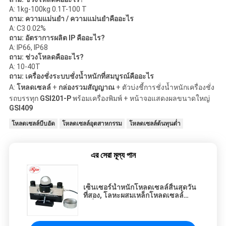
A: 1kg-100kg 0.1T-100
T
ถาม: ความแม่นยำ / ความแม่นยำคืออะไร
A: C3 0.02%
ถาม: อัตราการผลิต IP คืออะไร?
A: IP66, IP68
ถาม: ช่วงโหลดคืออะไร?
A: 10-40T
ถาม: เครื่องชั่งระบบชั่งน้ำหนักที่สมบูรณ์คืออะไร
A:
โหลดเซลล์
+
กล่องรวมสัญญาณ
+ ตัวบ่งชี้การชั่งน้ำหนักเครื่องชั่ง
รถบรรทุก
GSI201-P
พร้อมเครื่องพิมพ์ + หน้าจอแสดงผลขนาดใหญ่
GSI409
โหลดเซลล์บีบอัด
โหลดเซลล์อุตสาหกรรม
โหลดเซลล์ต้นทุนต่ำ
এর সেরা মূল্য পান
เซ็นเซอร์น้ำหนักโหลดเซลล์สิ้นสุดวัน
ที่สอง, โลหะผสมเหล็กโหลดเซลล์
อิเล็กทรอนิกส์