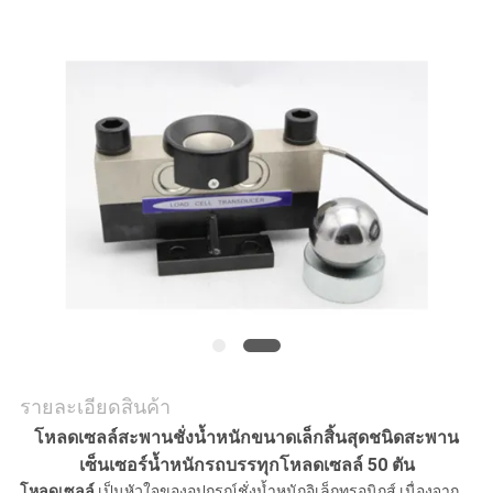
ใบ
เสนอ
ราคา
แผนผัง
เว็บไซต์
นโยบาย
ความ
รายละเอียดสินค้า
เป็น
โหลดเซลล์สะพานชั่งน้ำหนักขนาดเล็กสิ้นสุดชนิดสะพาน
เซ็นเซอร์น้ำหนักรถบรรทุกโหลดเซลล์ 50 ตัน
โหลดเซลล์
เป็นหัวใจของอุปกรณ์ชั่งน้ำหนักอิเล็กทรอนิกส์
เนื่องจาก