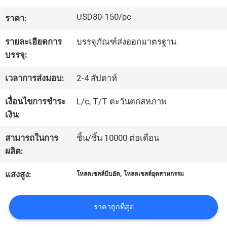
USD80-150/pc
ราคา:
ทัวร์
รายละเอียดการ
บรรจุภัณฑ์ส่งออกมาตรฐาน
โรงงาน
บรรจุ:
เวลาการส่งมอบ:
2-4 สัปดาห์
ควบคุม
เงื่อนไขการชำระ
L/c, T/T ตะวันตกสหภาพ
คุณภาพ
เงิน:
สามารถในการ
ชิ้น/ชิ้น 10000 ต่อเดือน
ติดต่อ
ผลิต:
,
เรา
แสงสูง:
โหลดเซลล์บีบอัด
โหลดเซลล์อุตสาหกรรม
ราคาถูกที่สุด
ขอ