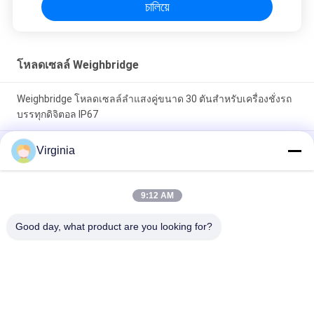
চালিয়ে
โหลดเซลล์ Weighbridge
Weighbridge โหลดเซลล์ลำแสงคู่ขนาด 30 ตันสำหรับเครื่องชั่งรถ
บรรทุกดิจิตอล IP67
เครื่องชั่งรถบรรทุก Weighbridge โหลดเซลล์พร้อมชนิดแบบบริดจ์ /
Virginia
แบบเสา 10 ตัน
โหลดเซลล์ Weighbridge สแตนเลสที่มีอะนาล็อกหรือดิจิตอลเป็นตัว
9:12 AM
เลือก
Good day, what product are you looking for?
หมวดหมู่ยอดนิยม
ทั้งหมด
โหลดเซลล์วัด
โหลดเซลล์จุดเดียว
ความเครียด