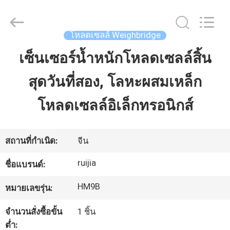
2026
Xian
Ruijia
Measurement
Instruments
โหลดเซลล์ Weighbridge
Co.,
Ltd..
All
เซ็นเซอร์น้ำหนักโหลดเซลล์สิ้น
บ้าน
Rights
Reserved.
สุดวันที่สอง, โลหะผสมเหล็ก
สินค้า
โหลดเซลล์อิเล็กทรอนิกส์
วิดีโอ
สถานที่กำเนิด:
จีน
ruijia
ชื่อแบรนด์:
เกี่ยว
HM9B
หมายเลขรุ่น:
กับ
จำนวนสั่งซื้อขั้น
1 ชิ้น
เรา
ต่ำ: