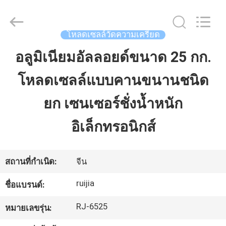
2026
Xian
Ruijia
Measurement
Instruments
โหลดเซลล์วัดความเครียด
Co.,
Ltd..
All
อลูมิเนียมอัลลอยด์ขนาด 25 กก.
บ้าน
Rights
Reserved.
โหลดเซลล์แบบคานขนานชนิด
สินค้า
ยก เซนเซอร์ชั่งน้ำหนัก
อิเล็กทรอนิกส์
วิดีโอ
สถานที่กำเนิด:
จีน
เกี่ยว
ruijia
ชื่อแบรนด์:
กับ
RJ-6525
หมายเลขรุ่น:
เรา