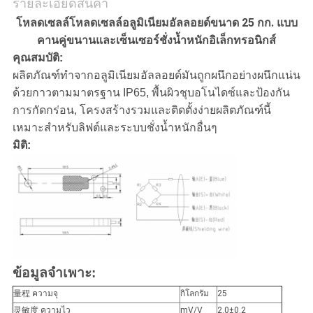
ส่วน
รายละเอียดสินค้า
โหลดเซลล์โหลดเซลล์อลูมิเนียมอัลลอยด์ขนาด 25 กก. แบบ
ตัว
คานคู่ขนานและเซ็นเซอร์ชั่งน้ำหนักอิเล็กทรอนิกส์
คุณสมบัติ:
ผลิตภัณฑ์ทำจากอลูมิเนียมอัลลอยด์มันถูกผนึกอย่างผนึกแน่น
ด้วยกาวตามมาตรฐาน IP65, พื้นผิวชุบอโนไดซ์และป้องกัน
การกัดกร่อน, โครงสร้างรวมและติดตั้งง่ายผลิตภัณฑ์นี้
เหมาะสำหรับลิฟต์และระบบชั่งน้ำหนักอื่นๆ
มิติ:
ข้อมูลจำเพาะ:
量程 ความจุ
กิโลกรัม
25
灵敏度 ความไว
mV/V
2.0±0.2