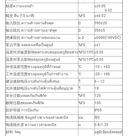
精度ความแม่นยำ
≤±0.05
0.02
蠕变 คืบ (15 นาที)
%FS
≤±0.02
输入阻抗 ความต้านทานอินพุต
Ω
395±20
输出阻抗 ความต้านทานเอาต์พุต
Ω
350±5
绝缘阻抗 ความต้านทานของฉนวน
ม Ω
≥5000(100VDC)
零点平衡 ยอดคงเหลือเป็นศูนย์
%FS
≤±1
温度对灵敏度影响ผลกระทบต่ออุณหภูมิต่อช่วง
%FS/10℃
≤0.05
温度对零点影响ผลอุณหภูมิบนศูนย์
%FS/10℃
≤0.05
补偿温度范围ช่วงอุณหภูมิที่กำหนด
℃
-10～+60
工作温度范围ช่วงอุณหภูมิในการทำงาน
℃
-20～+80
建议激励电压แรงดันกระตุ้นที่เสนอ
วี
6～12
允许激励电压แรงดันไฟฟ้ากระตุ้นที่อนุญาต
วี
18
安全过载ปลอดภัยเกินพิกัด
%FS
120
极限过载สุดยอดเกินพิกัด
%FS
150
防护等级 การป้องกัน
IP65
电缆线规格 ข้อมูลจำเพาะของสายเคเบิล
มม
Ф3
电缆线长度 ความยาวสายเคเบิล
ม
0.8/1.25
材料 วัสดุ
อลูมิเนียมอัลลอยด์