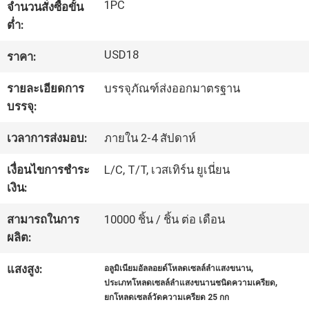
1PC
จำนวนสั่งซื้อขั้น
ต่ำ:
ทัวร์
USD18
ราคา:
โรงงาน
รายละเอียดการ
บรรจุภัณฑ์ส่งออกมาตรฐาน
บรรจุ:
ควบคุม
เวลาการส่งมอบ:
ภายใน 2-4 สัปดาห์
คุณภาพ
เงื่อนไขการชำระ
L/C, T/T, เวสเทิร์น ยูเนี่ยน
เงิน:
ติดต่อ
สามารถในการ
10000 ชิ้น / ชิ้น ต่อ เดือน
เรา
ผลิต:
,
แสงสูง:
อลูมิเนียมอัลลอยด์โหลดเซลล์ลำแสงขนาน
,
ประเภทโหลดเซลล์ลำแสงขนานชนิดความเครียด
ขอ
ยกโหลดเซลล์วัดความเครียด 25 กก