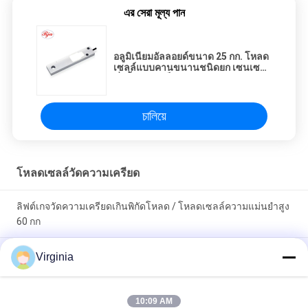
এর সেরা মূল্য পান
อลูมิเนียมอัลลอยด์ขนาด 25 กก. โหลด
เซลล์แบบคานขนานชนิดยก เซนเซอร์
ชั่งน้ำหนักอิเล็กทรอนิกส์
চালিয়ে
โหลดเซลล์วัดความเครียด
ลิฟต์เกจวัดความเครียดเกินพิกัดโหลด / โหลดเซลล์ความแม่นยำสูง
60 กก
โหลดเซลล์วัดความเครียดโลหะผสมเหล็ก C2 / C3 สำหรับเครื่องชั่ง
Virginia
แบบอนาล็อกเอาท์พุทแบบเครน
เซ็นเซอร์วัดความเครียดชนิดกลม S ชนิดแรงดึงสำหรับแรงอัดและ
10:09 AM