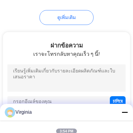
15
เซลล์ภาระขนาด
ดูเพิ่มเติม
แพลตฟอร์ม
ฝากข้อความ
เราจะโทรกลับหาคุณเร็ว ๆ นี้!
18
เครื่องตรวจจับขนาด
น้ําหนัก
Virginia
3:54 PM