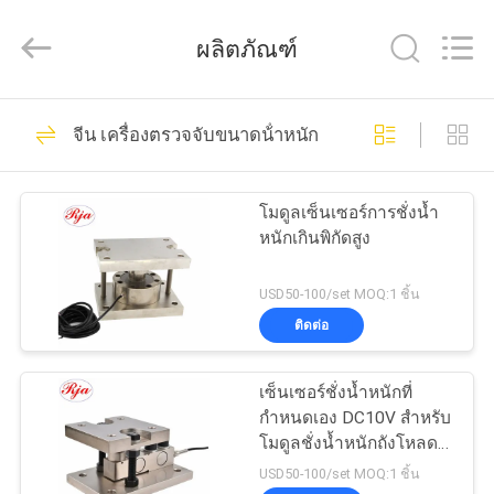
2026
Xian
Ruijia
ผลิตภัณฑ์
Measurement
Instruments
Co.,
Ltd..
All
117
บ้าน
Rights
จีน เครื่องตรวจจับขนาดน้ําหนัก
Reserved.
โหลดเซลล์วัด
สินค้า
ความเครียด
โมดูลเซ็นเซอร์การชั่งน้ำ
หนักเกินพิกัดสูง
วิดีโอ
USD50-100/set MOQ:1 ชิ้น
ติดต่อ
95
เกี่ยว
เซ็นเซอร์ชั่งน้ำหนักที่
โหลดเซลล์จุดเดียว
กับ
กำหนดเอง DC10V สำหรับ
โมดูลชั่งน้ำหนักถังโหลด
เรา
เซลล์ 500 กก. - 50T
USD50-100/set MOQ:1 ชิ้น