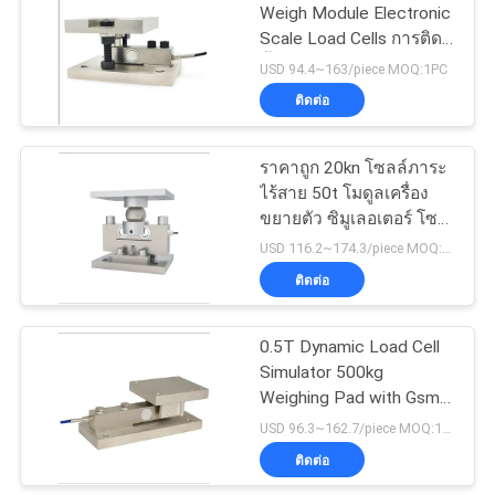
ส่วน
Weigh Module Electronic
Scale Load Cells การติด
ตัว
23
ตั้งเซ็นเซอร์ความเครียด
USD 94.4~163/piece MOQ:1PC
โหลดเซลล์
ติดต่อ
Weighbridge
ราคาถูก 20kn โซลล์ภาระ
ไร้สาย 50t โมดูลเครื่อง
ขยายตัว ซิมูเลอเตอร์ โซล
ล์ภาระ น้ําหนัก
USD 116.2~174.3/piece MOQ:1PC
ติดต่อ
67
0.5T Dynamic Load Cell
โหลดเซลล์ขนาดเล็ก
Simulator 500kg
Weighing Pad with Gsm
Module 20 ตัน Load Cell
USD 96.3~162.7/piece MOQ:1PC
สําหรับการชั่งถังไซโล
ติดต่อ