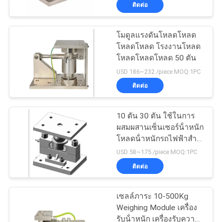
ติดต่อ
ทัวร์
โมดูลแรงดันโหลดโหลด
83
โหลดโหลด โรงงานโหลด
โรงงาน
Shear Beam โหลด
โหลดโหลดโหลด 50 ตัน
USD 186~232 /piece MOQ:1PC
เซลล์
ควบคุม
ติดต่อ
คุณภาพ
10 ตัน 30 ตัน ใช้ในการ
ผสมผสานเซ็นเซอร์น้ําหนัก
โหลดน้ําหนักรถไฟฟ้าสําห
ติดต่อ
20
รับรถบรรทุก
USD 58~175 /piece MOQ:1PC
โหลดเซลล์แบบ
ติดต่อ
เรา
ขนาน
เซลล์ภาระ 10-500Kg
ขอ
Weighing Module เครื่อง
รับน้ําหนัก เครื่องรับความ