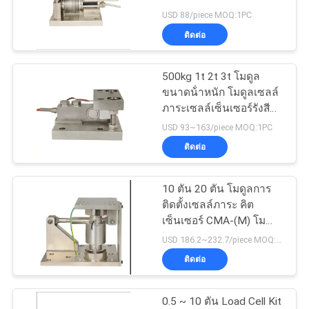
ใบ
ดัน เครื่องรับความดัน
USD 88/piece MOQ:1PC
เซลล์ภาระ
ติดต่อ
เสนอ
55
โหลดเซลล์ประเภท
ราคา
500kg 1t 2t 3t โมดูล
ขนาดน้ําหนัก โมดูลเซลล์
พูด
ภาระเซลล์เซ็นเซอร์รังสี
โมดูลส่งน้ําหนัก
แผนผัง
USD 93~163/piece MOQ:1PC
ติดต่อ
เว็บไซต์
10 ตัน 20 ตัน โมดูลการ
60
ติดตั้งเซลล์ภาระ คิต
นโยบาย
เซ็นเซอร์ CMA-(M) โม
โหลดเซลล์ S Type
นันท์เซลล์ภาระสําหรับการ
USD 186.2~232.7/piece MOQ:1PC
ความ
ชั่งไซโล
ติดต่อ
เป็น
0.5 ~ 10 ตัน Load Cell Kit